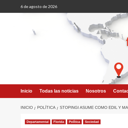
Saltar
6 de agosto de 2026
al
contenido
Inicio
Todas las noticias
Nosotros
Conta
INICIO
POLÍTICA
STOPINGI ASUME COMO EDIL Y M
Departamental
Florida
Política
Sociedad