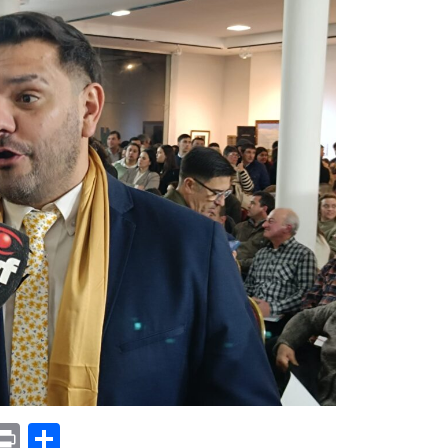
p
am
il
opy
Print
Compartir