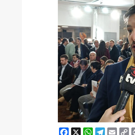
Facebook
X
WhatsAp
Telegr
Ema
C