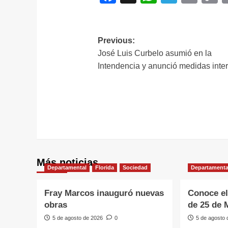
L
Navegación
Previous:
José Luis Curbelo asumió en la
de
Intendencia y anunció medidas inte
entradas
Más noticias
Departamental
Florida
Sociedad
Departamenta
Fray Marcos inauguró nuevas
Conoce el
obras
de 25 de 
5 de agosto de 2026
0
5 de agosto