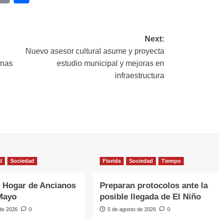
ink
Next:
Nuevo asesor cultural asume y proyecta
rnas
estudio municipal y mejoras en
infraestructura
l
Sociedad
Florida
Sociedad
Tiempo
 Hogar de Ancianos
Preparan protocolos ante la
Mayo
posible llegada de El Niño
 de 2026
0
5 de agosto de 2026
0