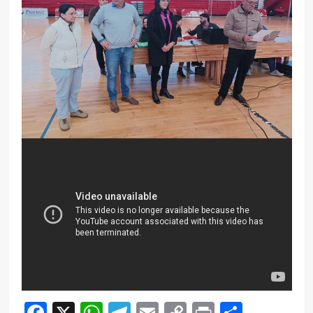
Facebook
X
WhatsApp
Telegram
Email
Copy
Print
Compar