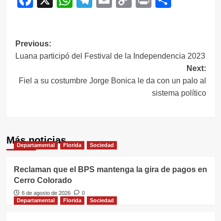
Link
Navegación
Previous:
Luana participó del Festival de la Independencia 2023
de
Next:
entradas
Fiel a su costumbre Jorge Bonica le da con un palo al
sistema político
Más noticias
Departamental
Florida
Sociedad
Reclaman que el BPS mantenga la gira de pagos en
Cerro Colorado
6 de agosto de 2026
0
Departamental
Florida
Sociedad