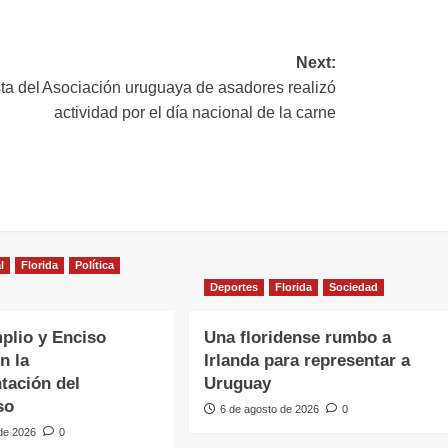
ink
Next:
ta del
Asociación uruguaya de asadores realizó
actividad por el día nacional de la carne
l
Florida
Política
Deportes
Florida
Sociedad
plio y Enciso
Una floridense rumbo a
n la
Irlanda para representar a
tación del
Uruguay
so
6 de agosto de 2026
0
 de 2026
0