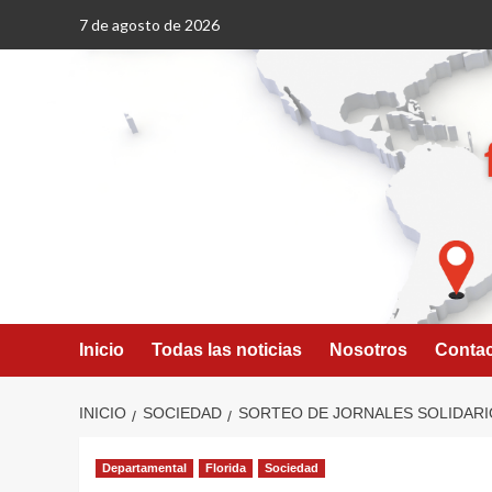
Saltar
7 de agosto de 2026
al
contenido
Inicio
Todas las noticias
Nosotros
Conta
INICIO
SOCIEDAD
SORTEO DE JORNALES SOLIDARI
Departamental
Florida
Sociedad