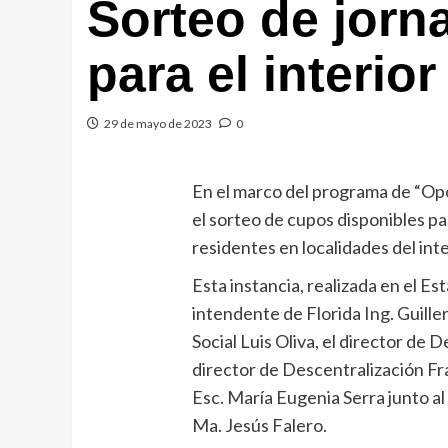
Sorteo de jorna
para el interio
29 de mayo de 2023
0
En el marco del programa de “Opor
el sorteo de cupos disponibles p
residentes en localidades del int
Esta instancia, realizada en el Es
intendente de Florida Ing. Guill
Social Luis Oliva, el director de D
director de Descentralización Fra
Esc. María Eugenia Serra junto a
Ma. Jesús Falero.