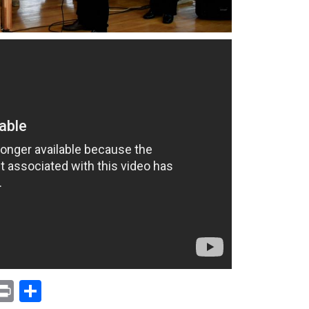
p
am
il
opy
Print
Compartir