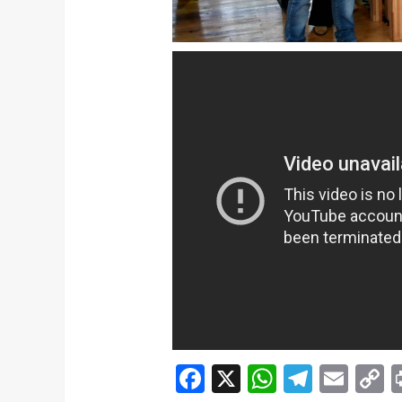
Facebook
X
WhatsAp
Telegr
Ema
C