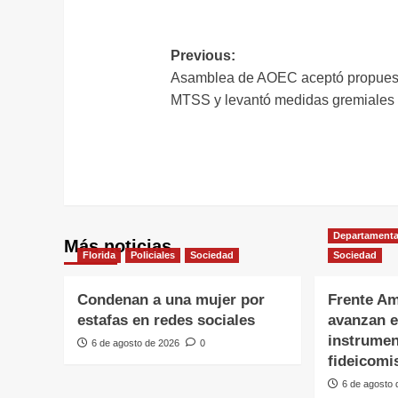
L
Navegación
Previous:
Asamblea de AOEC aceptó propues
de
MTSS y levantó medidas gremiales
entradas
Departamenta
Más noticias
Florida
Policiales
Sociedad
Sociedad
Condenan a una mujer por
Frente Am
estafas en redes sociales
avanzan e
instrumen
6 de agosto de 2026
0
fideicomi
6 de agosto