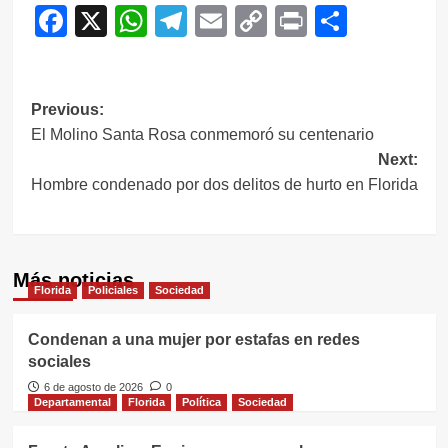
Facebook
X
WhatsApp
Telegram
Email
Copy
Print
Compar
Link
Navegación
Previous:
El Molino Santa Rosa conmemoró su centenario
de
Next:
entradas
Hombre condenado por dos delitos de hurto en Florida
Más noticias
Florida
Policiales
Sociedad
Condenan a una mujer por estafas en redes
sociales
6 de agosto de 2026
0
Departamental
Florida
Política
Sociedad