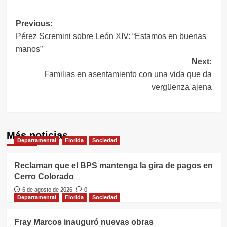
Navegación
Previous:
Pérez Scremini sobre León XIV: “Estamos en buenas
de
manos”
entradas
Next:
Familias en asentamiento con una vida que da
vergüenza ajena
Más noticias
Departamental
Florida
Sociedad
Reclaman que el BPS mantenga la gira de pagos en
Cerro Colorado
6 de agosto de 2026
0
Departamental
Florida
Sociedad
Fray Marcos inauguró nuevas obras