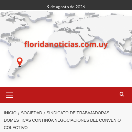
Saltar
9 de agosto de 2026
al
contenido
Menú
primario
INICIO
SOCIEDAD
SINDICATO DE TRABAJADORAS
DOMÉSTICAS CONTINÚA NEGOCIACIONES DEL CONVENIO
COLECTIVO