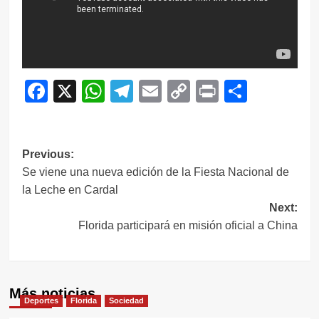
Facebook
X
WhatsApp
Telegram
Email
Copy
Print
Compar
Link
Navegación
Previous:
Se viene una nueva edición de la Fiesta Nacional de
de
la Leche en Cardal
entradas
Next:
Florida participará en misión oficial a China
Más noticias
Deportes
Florida
Sociedad