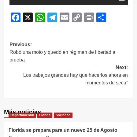
Facebook
X
WhatsApp
Telegram
Email
Copy
Print
Compar
Link
Navegación
Previous:
Robó una moto y quedó en régimen de libertad a
de
prueba
entradas
Next:
“Los trabajos grandes hay que hacerlos ahora en
momentos de seca”
Más noticias
Departamental
Florida
Sociedad
Florida se prepara para un nuevo 25 de Agosto