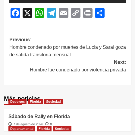
Facebook
X
WhatsApp
Telegram
Email
Copy
Print
Compar
Link
Navegación
Previous:
Hombre condenado por muertes de Lucía y Saraí goza
de
de salida transitoria mensual
entradas
Next:
Hombre fue condenado por violencia privada
Más noticias
Deportes
Florida
Sociedad
Sábado de Rally en Florida
7 de agosto de 2026
0
Departamental
Florida
Sociedad