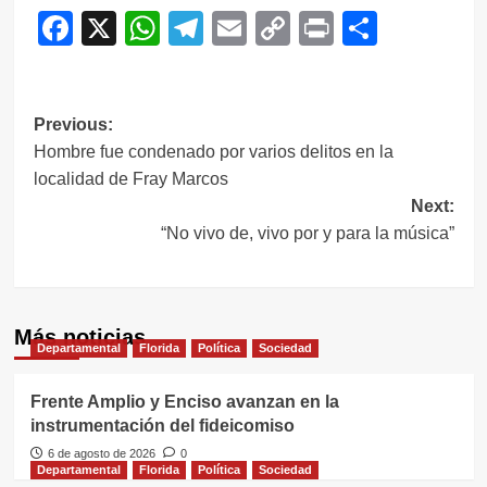
Facebook
X
WhatsApp
Telegram
Email
Copy
Print
Compar
Link
Navegación
Previous:
Hombre fue condenado por varios delitos en la
de
localidad de Fray Marcos
entradas
Next:
“No vivo de, vivo por y para la música”
Más noticias
Departamental
Florida
Política
Sociedad
Frente Amplio y Enciso avanzan en la
instrumentación del fideicomiso
6 de agosto de 2026
0
Departamental
Florida
Política
Sociedad