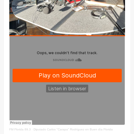
FM Florida 89.3
·
Diputado Carlos "Carapa" Rodríguez en Buen día Florida