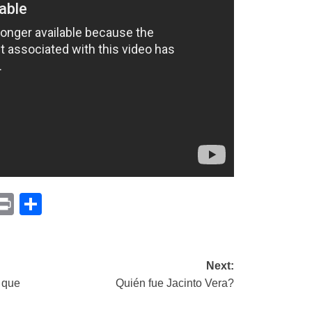
p
am
il
opy
Print
Compartir
ink
Next:
 que
Quién fue Jacinto Vera?