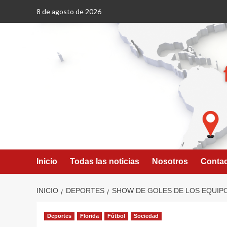
Saltar
8 de agosto de 2026
al
contenido
Inicio
Todas las noticias
Nosotros
Conta
INICIO
DEPORTES
SHOW DE GOLES DE LOS EQUIP
Deportes
Florida
Fútbol
Sociedad