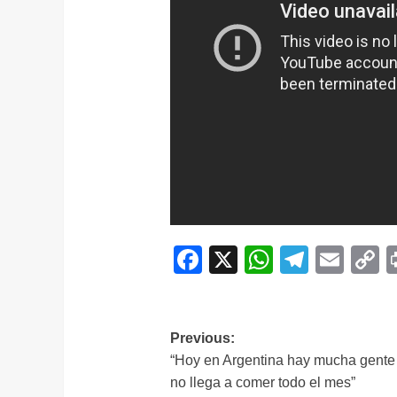
Facebook
X
WhatsAp
Telegr
Ema
C
L
Navegación
Previous:
“Hoy en Argentina hay mucha gente
de
no llega a comer todo el mes”