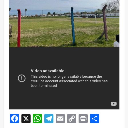
Facebook
X
WhatsApp
Telegram
Email
Copy
Print
Compar
Link