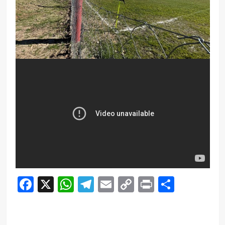
Facebook
X
WhatsApp
Telegram
Email
Copy
Print
Compar
Link