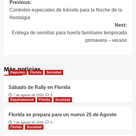
Navegación
Previous:
Controles especiales de tránsito para la Noche de la
de
Nostalgia
entradas
Next:
Entrega de semillas para huerta familiares temporada
primavera – verano
Más noticias
Deportes
Florida
Sociedad
Sábado de Rally en Florida
7 de agosto de 2026
0
Departamental
Florida
Sociedad
Florida se prepara para un nuevo 25 de Agosto
7 de agosto de 2026
0
Florida
Sociedad