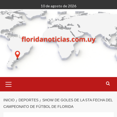
Saltar
10 de agosto de 2026
al
contenido
Menú
primario
INICIO
DEPORTES
SHOW DE GOLES DE LA 5TA FECHA DEL
CAMPEONATO DE FÚTBOL DE FLORIDA