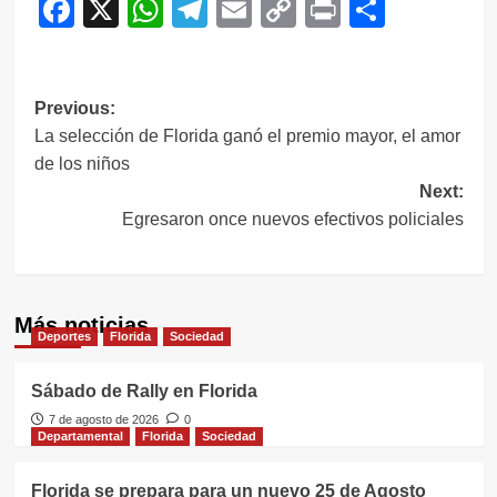
Facebook
X
WhatsApp
Telegram
Email
Copy
Print
Compar
Link
Navegación
Previous:
La selección de Florida ganó el premio mayor, el amor
de
de los niños
entradas
Next:
Egresaron once nuevos efectivos policiales
Más noticias
Deportes
Florida
Sociedad
Sábado de Rally en Florida
7 de agosto de 2026
0
Departamental
Florida
Sociedad
Florida se prepara para un nuevo 25 de Agosto