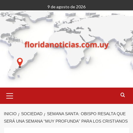
Saltar
9 de agosto de 2026
al
contenido
Menú
primario
INICIO
SOCIEDAD
SEMANA SANTA: OBISPO RESALTA QUE
SERÁ UNA SEMANA “MUY PROFUNDA” PARA LOS CRISTIANOS