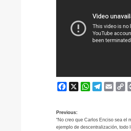
Facebook
X
WhatsAp
Telegr
Ema
C
L
Navegación
Previous:
“No creo que Carlos Enciso sea el 
de
ejemplo de descentralización, todo 