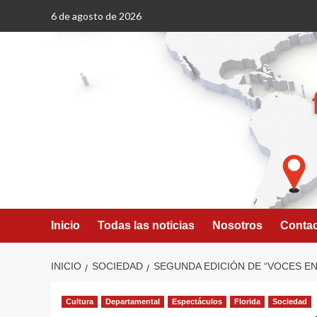
Saltar
6 de agosto de 2026
al
contenido
Inicio
Todas las noticias
Nosotros
Conta
INICIO
SOCIEDAD
SEGUNDA EDICIÓN DE “VOCES EN
Cultura
Departamental
Espectáculos
Florida
Sociedad