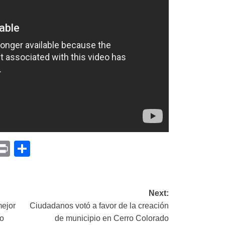
p
am
il
opy
Print
Compartir
ink
Next:
mejor
Ciudadanos votó a favor de la creación
lo
de municipio en Cerro Colorado