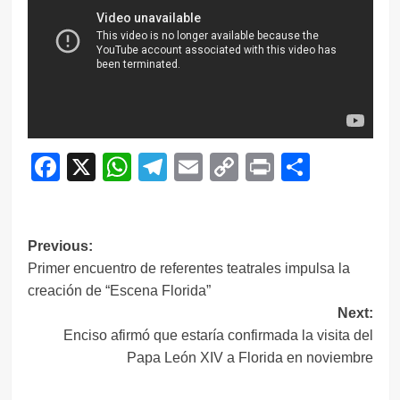
Facebook
X
WhatsApp
Telegram
Email
Copy
Print
Compar
Link
Navegación
Previous:
Primer encuentro de referentes teatrales impulsa la
de
creación de “Escena Florida”
entradas
Next:
Enciso afirmó que estaría confirmada la visita del
Papa León XIV a Florida en noviembre