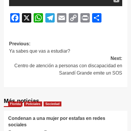
Facebook
X
WhatsApp
Telegram
Email
Copy
Print
Compar
Link
Navegación
Previous:
Ya sabes que vas a estudiar?
de
Next:
entradas
Centro de atención a personas con discapacidad en
Sarandí Grande emite un SOS
Más noticias
Florida
Policiales
Sociedad
Condenan a una mujer por estafas en redes
sociales