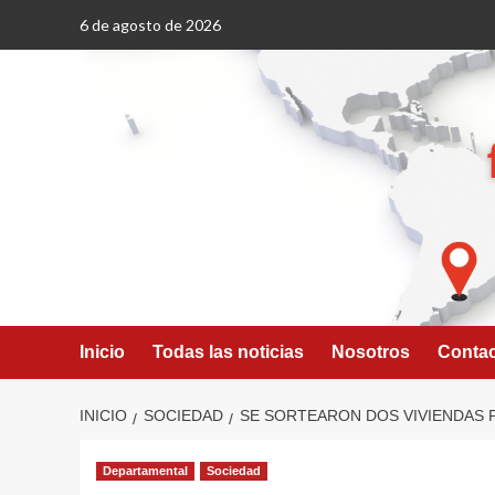
Saltar
6 de agosto de 2026
al
contenido
Inicio
Todas las noticias
Nosotros
Conta
INICIO
SOCIEDAD
SE SORTEARON DOS VIVIENDAS P
Departamental
Sociedad