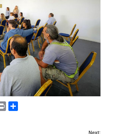
p
am
il
opy
Print
Compartir
ink
Next: