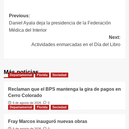
Navegación
Previous:
Daniel Ayala deja la presidencia de la Federación
de
Médica del Interior
entradas
Next:
Actividades enmarcadas en el Día del Libro
Más noticias
Departamental
Florida
Sociedad
Reclaman que el BPS mantenga la gira de pagos en
Cerro Colorado
6 de agosto de 2026
0
Departamental
Florida
Sociedad
Fray Marcos inauguró nuevas obras
5 de agosto de 2026
0