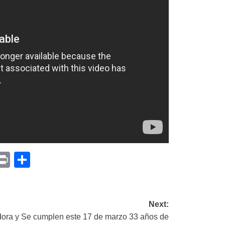
p
am
il
opy
Print
Compartir
ink
Next:
dora y
Se cumplen este 17 de marzo 33 años de