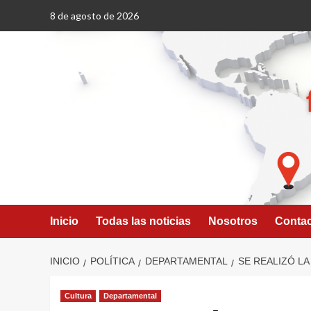
Saltar
8 de agosto de 2026
al
contenido
Inicio
Todas las noticias
Nosotros
Conta
INICIO
POLÍTICA
DEPARTAMENTAL
SE REALIZÓ LA
Cultura
Departamental