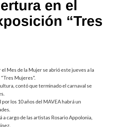
pertura en el
xposición “Tres
 el Mes de la Mujer se abrió este jueves a la
 “Tres Mujeres”.
ultura, contó que terminado el carnaval se
es.
il por los 10 años del MAVEA habrá un
ades.
 a cargo de las artistas Rosario Appolonia,
ínez.