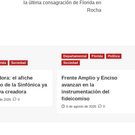
la última consagración de Florida en
Rocha
Departamental
Florida
Política
rida
Sociedad
Sociedad
ora: el afiche
Frente Amplio y Enciso
o de la Sinfónica ya
avanzan en la
va creadora
instrumentación del
fideicomiso
 de 2026
0
6 de agosto de 2026
0