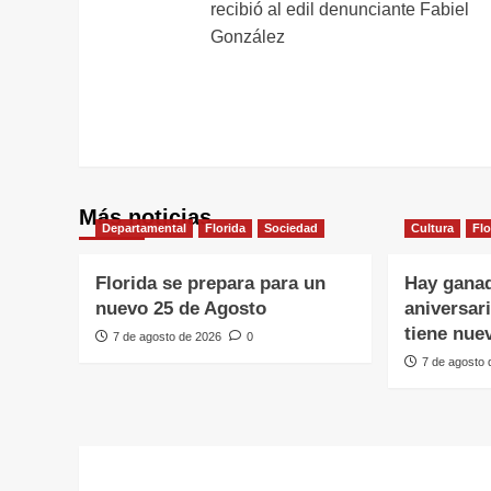
recibió al edil denunciante Fabiel
entradas
González
Más noticias
Departamental
Florida
Sociedad
Cultura
Flo
Florida se prepara para un
Hay ganad
nuevo 25 de Agosto
aniversari
tiene nue
7 de agosto de 2026
0
7 de agosto