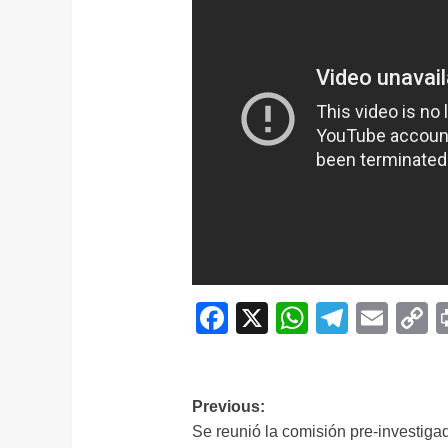
Facebook
X
WhatsAp
Telegr
Ema
C
L
Navegación
Previous:
Se reunió la comisión pre-investiga
de