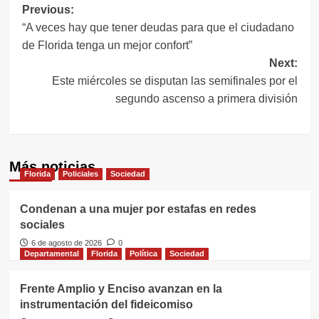
Navegación
Previous:
“A veces hay que tener deudas para que el ciudadano
de
de Florida tenga un mejor confort”
entradas
Next:
Este miércoles se disputan las semifinales por el
segundo ascenso a primera división
Más noticias
Florida
Policiales
Sociedad
Condenan a una mujer por estafas en redes
sociales
6 de agosto de 2026
0
Departamental
Florida
Política
Sociedad
Frente Amplio y Enciso avanzan en la
instrumentación del fideicomiso