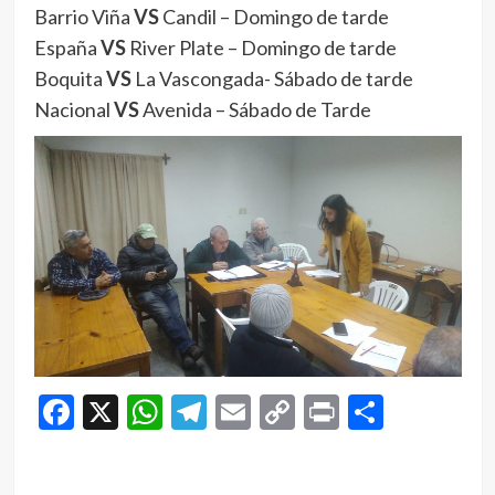
Barrio Viña
VS
Candil – Domingo de tarde
España
VS
River Plate – Domingo de tarde
Boquita
VS
La Vascongada- Sábado de tarde
Nacional
VS
Avenida – Sábado de Tarde
Facebook
X
WhatsApp
Telegram
Email
Copy
Print
Compar
Link