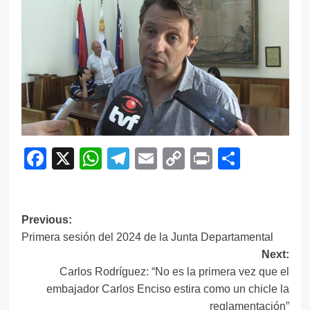
Facebook
X
WhatsApp
Telegram
Email
Copy
Print
Compar
Link
Navegación
Previous:
Primera sesión del 2024 de la Junta Departamental
de
Next:
entradas
Carlos Rodríguez: “No es la primera vez que el
embajador Carlos Enciso estira como un chicle la
reglamentación”