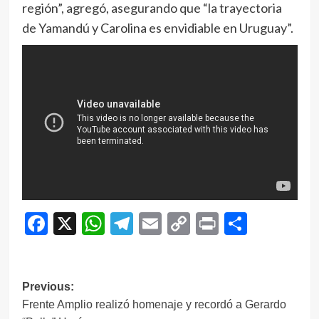
región”, agregó, asegurando que “la trayectoria
de Yamandú y Carolina es envidiable en Uruguay”.
Facebook
X
WhatsApp
Telegram
Email
Copy
Print
Compar
Link
Navegación
Previous:
Frente Amplio realizó homenaje y recordó a Gerardo
de