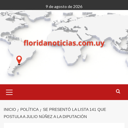
Saltar
9 de agosto de 2026
al
contenido
Menú
primario
INICIO
POLÍTICA
SE PRESENTÓ LA LISTA 141 QUE
POSTULA A JULIO NÚÑEZ A LA DIPUTACIÓN