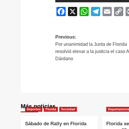
Facebook
X
WhatsAp
Telegr
Ema
C
L
Navegación
Previous:
Por unanimidad la Junta de Florida
de
resolvió elevar a la justicia el caso 
entradas
Dárdano
Más noticias
Deportes
Florida
Sociedad
Departamenta
Sábado de Rally en Florida
Florida s