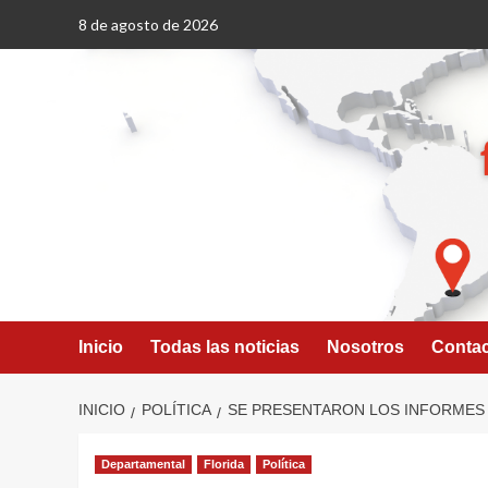
Saltar
8 de agosto de 2026
al
contenido
Inicio
Todas las noticias
Nosotros
Conta
INICIO
POLÍTICA
SE PRESENTARON LOS INFORMES 
Departamental
Florida
Política