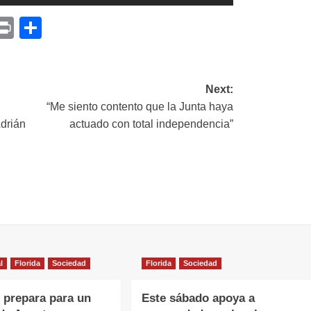
p
am
il
opy
Print
Compartir
ink
Next:
“Me siento contento que la Junta haya
Adrián
actuado con total independencia”
l
Florida
Sociedad
Florida
Sociedad
e prepara para un
Este sábado apoya a