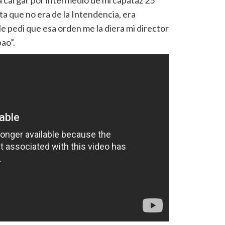
 cargar por intermedio de mi capataz 25
a que no era de la Intendencia, era
le pedi que esa orden me la diera mi director
ao”.