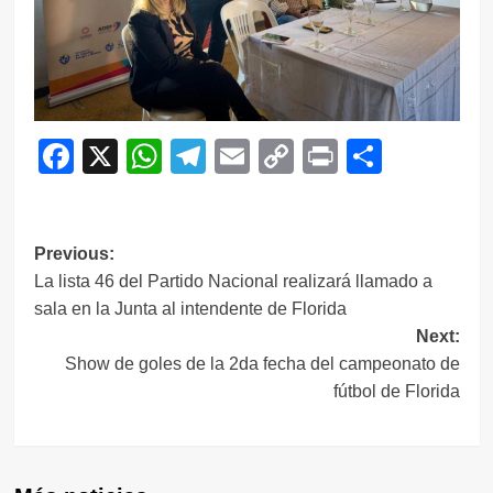
Facebook
X
WhatsApp
Telegram
Email
Copy
Print
Compar
Link
Navegación
Previous:
La lista 46 del Partido Nacional realizará llamado a
de
sala en la Junta al intendente de Florida
entradas
Next:
Show de goles de la 2da fecha del campeonato de
fútbol de Florida