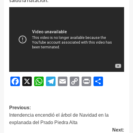
Facebook
X
WhatsApp
Telegram
Email
Copy
Print
Compar
Link
Navegación
Previous:
Intendencia encendió el árbol de Navidad en la
de
explanada del Prado Piedra Alta
entradas
Next: