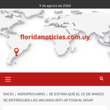
Saltar
9 de agosto de 2026
al
contenido
Menú
primario
INICIO
AGROPECUARIO
SE ESTIMA QUE EL 15 DE MARZO
SE ENTREGUEN LAS VACUNAS ANTI-AFTOSA AL MGAP