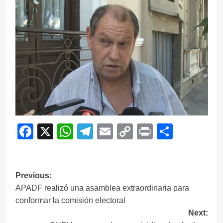
Facebook
X
WhatsApp
Telegram
Email
Copy
Print
Compar
Link
Navegación
Previous:
APADF realizó una asamblea extraordinaria para
de
conformar la comisión electoral
entradas
Next: