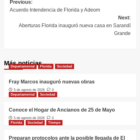
Navegación
Previous:
Acuerdo Intendencia de Florida y Adeom
de
Next:
entradas
Aberturas Florida inauguró nueva casa en Sarandí
Grande
Más noticias
Departamental
Florida
Sociedad
Fray Marcos inauguró nuevas obras
5 de agosto de 2026
0
Departamental
Sociedad
Conoce el Hogar de Ancianos de 25 de Mayo
5 de agosto de 2026
0
Florida
Sociedad
Tiempo
Preparan protocolos ante la posible llegada de El