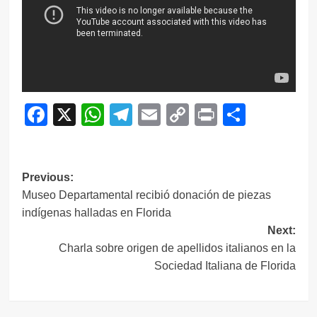
Facebook
X
WhatsApp
Telegram
Email
Copy
Print
Compar
Link
Navegación
Previous:
Museo Departamental recibió donación de piezas
de
indígenas halladas en Florida
entradas
Next:
Charla sobre origen de apellidos italianos en la
Sociedad Italiana de Florida