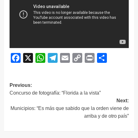
Facebook
X
WhatsApp
Telegram
Email
Copy
Print
Compar
Link
Navegación
Previous:
Concurso de fotografía: “Florida a la vista”
de
Next:
entradas
Municipios: “Es más que sabido que la orden viene de
arriba y de otro país”