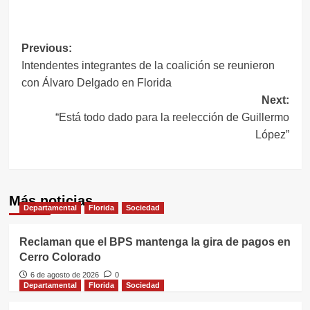
Link
Navegación
Previous:
Intendentes integrantes de la coalición se reunieron
de
con Álvaro Delgado en Florida
entradas
Next:
“Está todo dado para la reelección de Guillermo
López”
Más noticias
Departamental
Florida
Sociedad
Reclaman que el BPS mantenga la gira de pagos en
Cerro Colorado
6 de agosto de 2026
0
Departamental
Florida
Sociedad