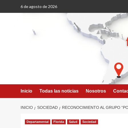
Saltar
6 de agosto de 2026
al
contenido
Inicio
Todas las noticias
Nosotros
Conta
INICIO
SOCIEDAD
RECONOCIMIENTO AL GRUPO “POR
Departamental
Florida
Salud
Sociedad