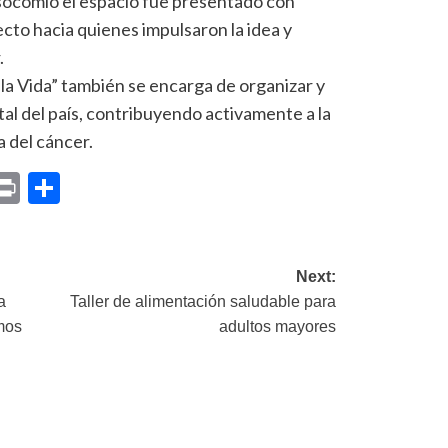
socomio el espacio fue presentado con
cto hacia quienes impulsaron la idea y
.
la Vida” también se encarga de organizar y
al del país, contribuyendo activamente a la
 del cáncer.
p
am
il
opy
Print
Compartir
ink
Next:
a
Taller de alimentación saludable para
mos
adultos mayores