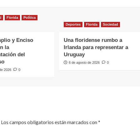
l
Florida
Política
Deportes
Florida
Sociedad
plio y Enciso
Una floridense rumbo a
n la
Irlanda para representar a
tación del
Uruguay
so
6 de agosto de 2026
0
 de 2026
0
Los campos obligatorios están marcados con
*