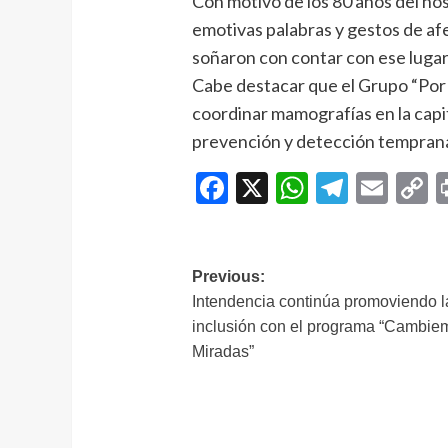
Con motivo de los 80 años del no
emotivas palabras y gestos de afe
soñaron con contar con ese lugar
Cabe destacar que el Grupo “Por 
coordinar mamografías en la capit
prevención y detección temprana
Facebook
X
WhatsAp
Telegr
Ema
C
L
Navegación
Previous:
Intendencia continúa promoviendo l
de
inclusión con el programa “Cambie
entradas
Miradas”