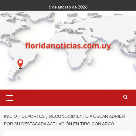
Saltar
6 de agosto de 2026
al
contenido
Menú
primario
INICIO
DEPORTES
RECONOCIMIENTO A OSCAR ADRIÉN
POR SU DESTACADA ACTUACIÓN EN TIRO CON ARCO