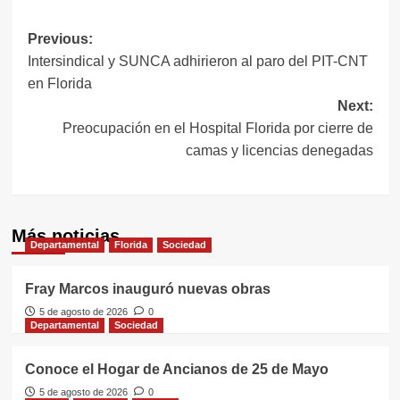
Navegación
Previous:
Intersindical y SUNCA adhirieron al paro del PIT-CNT
de
en Florida
entradas
Next:
Preocupación en el Hospital Florida por cierre de
camas y licencias denegadas
Más noticias
Departamental
Florida
Sociedad
Fray Marcos inauguró nuevas obras
5 de agosto de 2026
0
Departamental
Sociedad
Conoce el Hogar de Ancianos de 25 de Mayo
5 de agosto de 2026
0