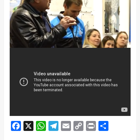
Facebook
X
WhatsApp
Telegram
Email
Copy
Print
Compar
Link