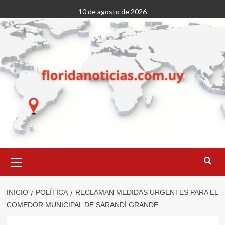
Saltar
10 de agosto de 2026
al
contenido
Menú
primario
INICIO
POLÍTICA
RECLAMAN MEDIDAS URGENTES PARA EL
COMEDOR MUNICIPAL DE SARANDÍ GRANDE