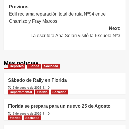
Navegación
Previous:
Edil reclama reparación total de ruta Nº94 entre
de
Chamizo y Fray Marcos
entradas
Next:
La escritora Ana Solari visitó la Escuela Nº3
Más noticias
Deportes
Florida
Sociedad
Sábado de Rally en Florida
7 de agosto de 2026
0
Departamental
Florida
Sociedad
Florida se prepara para un nuevo 25 de Agosto
7 de agosto de 2026
0
Florida
Sociedad