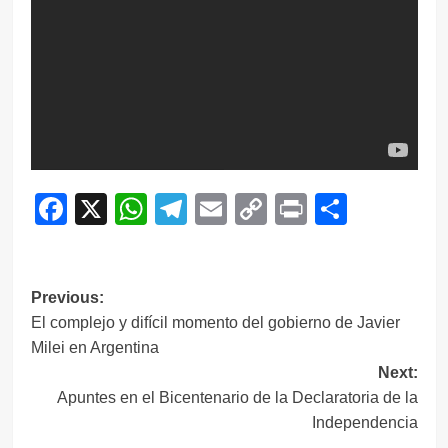
Facebook
X
WhatsApp
Telegram
Email
Copy
Print
Compar
Link
Navegación
Previous:
El complejo y difícil momento del gobierno de Javier
de
Milei en Argentina
entradas
Next:
Apuntes en el Bicentenario de la Declaratoria de la
Independencia