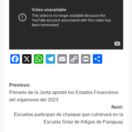
Facebook
X
WhatsApp
Telegram
Email
Copy
Print
Compar
Link
Navegación
Previous:
Plenario de la Junta aprobó los Estados Financieros
de
del organismo del 2023
entradas
Next:
Escuelas participan de chasque que culminará en la
Escuela Solar de Artigas de Paraguay