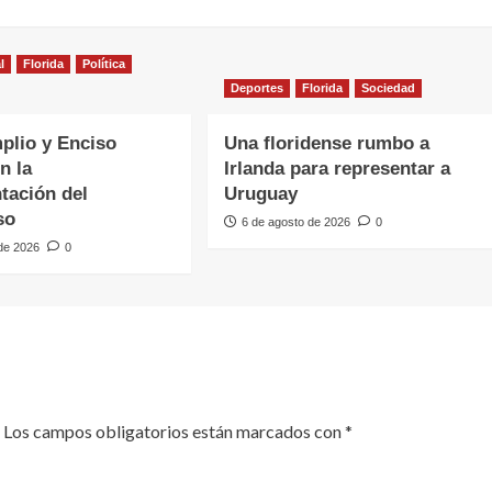
l
Florida
Política
Deportes
Florida
Sociedad
plio y Enciso
Una floridense rumbo a
n la
Irlanda para representar a
tación del
Uruguay
so
6 de agosto de 2026
0
 de 2026
0
Los campos obligatorios están marcados con
*