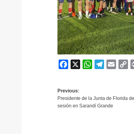
Facebook
X
WhatsAp
Telegr
Ema
C
L
Navegación
Previous:
Presidente de la Junta de Florida d
de
sesión en Sarandí Grande
entradas