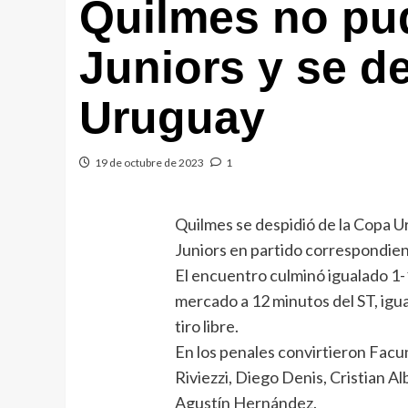
Quilmes no pu
Juniors y se d
Uruguay
19 de octubre de 2023
1
Quilmes se despidió de la Copa U
Juniors en partido correspondient
El encuentro culminó igualado 1-1
mercado a 12 minutos del ST, igu
tiro libre.
En los penales convirtieron Facun
Riviezzi, Diego Denis, Cristian A
Agustín Hernández.