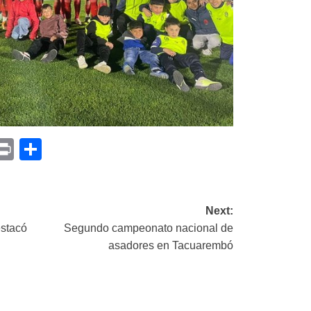
p
am
il
opy
Print
Compartir
ink
Next:
estacó
Segundo campeonato nacional de
asadores en Tacuarembó