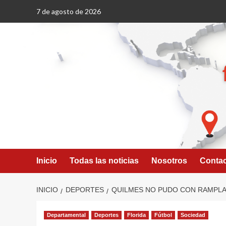
Saltar
7 de agosto de 2026
al
contenido
Inicio
Todas las noticias
Nosotros
Conta
INICIO
DEPORTES
QUILMES NO PUDO CON RAMPLA 
Departamental
Deportes
Florida
Fútbol
Sociedad