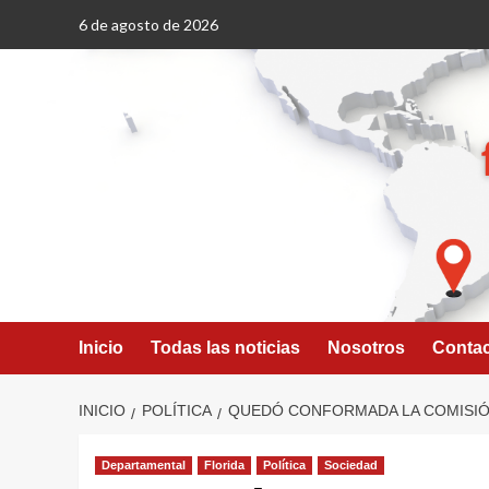
Saltar
6 de agosto de 2026
al
contenido
Inicio
Todas las noticias
Nosotros
Conta
INICIO
POLÍTICA
QUEDÓ CONFORMADA LA COMISIÓ
Departamental
Florida
Política
Sociedad