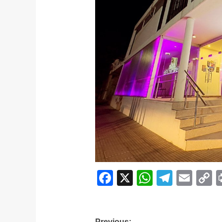
Facebook
X
WhatsAp
Telegr
Ema
C
L
Previous: