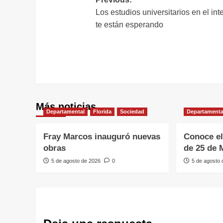
Navegación
Los estudios universitarios en el inte
de
te están esperando
entradas
Más noticias
Departamental
Florida
Sociedad
Departamenta
Fray Marcos inauguró nuevas
Conoce el
obras
de 25 de 
5 de agosto de 2026
0
5 de agosto