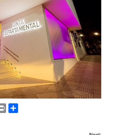
p
am
il
opy
Print
Compartir
ink
Next: