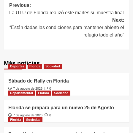
Navegación
Previous:
La UTU de Florida realizó este martes su muestra final
de
Next:
entradas
“Están dadas las condiciones para mantener abierto el
refugio todo el año”
Más noticias
Deportes
Florida
Sociedad
Sábado de Rally en Florida
7 de agosto de 2026
0
Departamental
Florida
Sociedad
Florida se prepara para un nuevo 25 de Agosto
7 de agosto de 2026
0
Florida
Sociedad