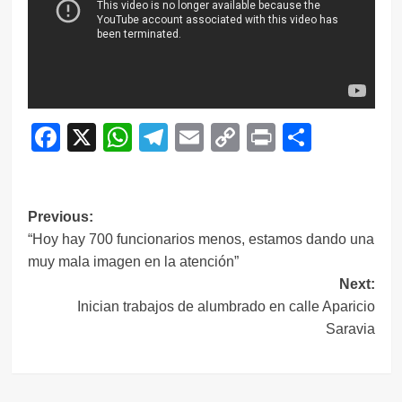
Facebook
X
WhatsApp
Telegram
Email
Copy
Print
Compar
Link
Navegación
Previous:
“Hoy hay 700 funcionarios menos, estamos dando una
de
muy mala imagen en la atención”
entradas
Next:
Inician trabajos de alumbrado en calle Aparicio
Saravia