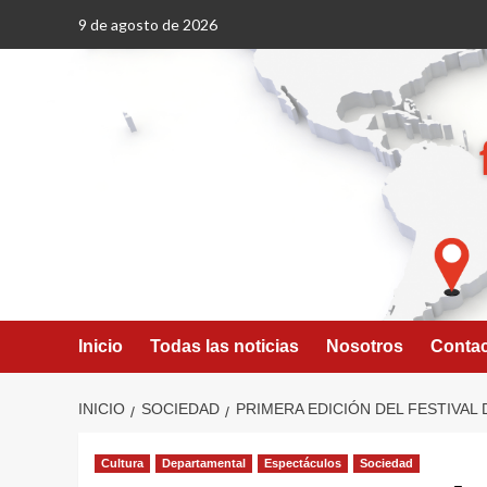
Saltar
9 de agosto de 2026
al
contenido
Inicio
Todas las noticias
Nosotros
Conta
INICIO
SOCIEDAD
PRIMERA EDICIÓN DEL FESTIVAL
Cultura
Departamental
Espectáculos
Sociedad