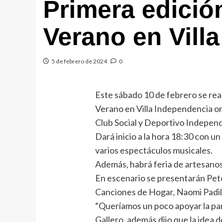
Primera edición
Verano en Vill
5 de febrero de 2024
0
Este sábado 10 de febrero se real
Verano en Villa Independencia or
Club Social y Deportivo Indepen
Dará inicio a la hora 18:30 con 
varios espectáculos musicales.
Además, habrá feria de artesanos 
En escenario se presentarán Peto
Canciones de Hogar, Naomi Padilla
“Queríamos un poco apoyar la par
Gallero, además dijo que la idea de