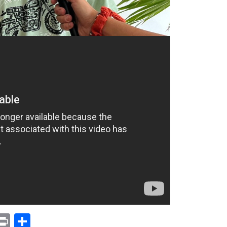
p
am
il
opy
Print
Compartir