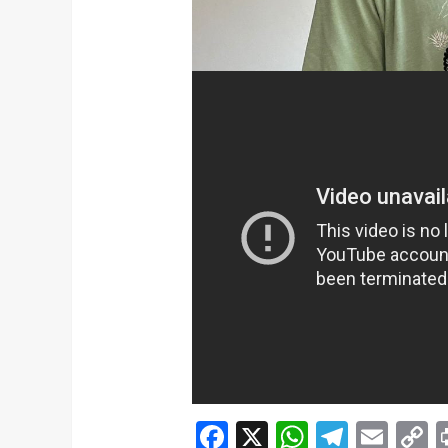
Facebook
X
WhatsAp
Telegr
Ema
C