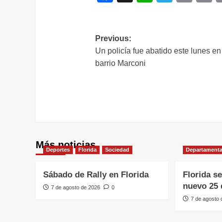
L
Navegación
Previous:
Un policía fue abatido este lunes en
de
barrio Marconi
entradas
Más noticias
Deportes
Florida
Sociedad
Departamenta
Sábado de Rally en Florida
Florida s
nuevo 25 
7 de agosto de 2026
0
7 de agosto