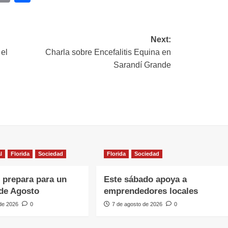
ink
Next:
 el
Charla sobre Encefalitis Equina en
Sarandí Grande
l
Florida
Sociedad
Florida
Sociedad
e prepara para un
Este sábado apoya a
de Agosto
emprendedores locales
 de 2026
0
7 de agosto de 2026
0