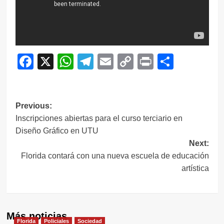
Facebook
X
WhatsApp
Telegram
Email
Copy
Print
Compar
Link
Navegación
Previous:
Inscripciones abiertas para el curso terciario en
de
Diseño Gráfico en UTU
entradas
Next:
Florida contará con una nueva escuela de educación
artística
Más noticias
Florida
Policiales
Sociedad