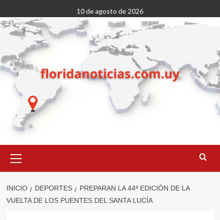
Saltar
10 de agosto de 2026
al
contenido
Menú
primario
INICIO
DEPORTES
PREPARAN LA 44ª EDICIÓN DE LA
VUELTA DE LOS PUENTES DEL SANTA LUCÍA