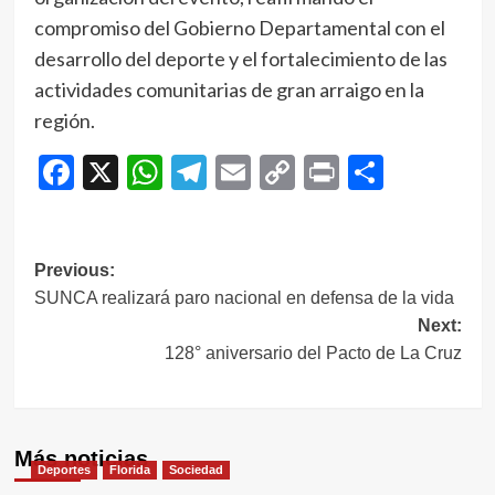
compromiso del Gobierno Departamental con el
desarrollo del deporte y el fortalecimiento de las
actividades comunitarias de gran arraigo en la
región.
Facebook
X
WhatsApp
Telegram
Email
Copy
Print
Compar
Link
Navegación
Previous:
SUNCA realizará paro nacional en defensa de la vida
de
Next:
entradas
128° aniversario del Pacto de La Cruz
Más noticias
Deportes
Florida
Sociedad