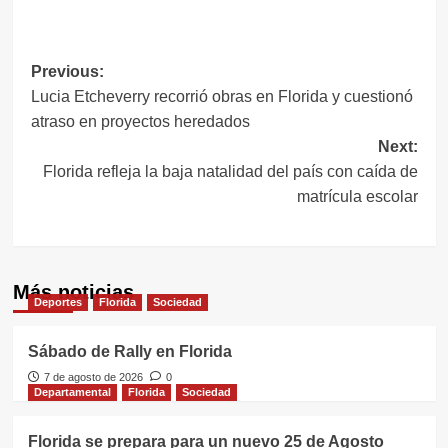
Link
Navegación
Previous:
Lucia Etcheverry recorrió obras en Florida y cuestionó
de
atraso en proyectos heredados
entradas
Next:
Florida refleja la baja natalidad del país con caída de
matrícula escolar
Más noticias
Deportes
Florida
Sociedad
Sábado de Rally en Florida
7 de agosto de 2026
0
Departamental
Florida
Sociedad
Florida se prepara para un nuevo 25 de Agosto