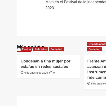
Mota en el Festival de la Independe
de
2023
entradas
Departamenta
Más noticias
Florida
Policiales
Sociedad
Sociedad
Condenan a una mujer por
Frente Am
estafas en redes sociales
avanzan e
instrumen
6 de agosto de 2026
0
fideicomi
6 de agosto