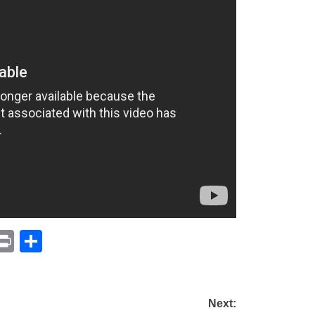
p
am
il
opy
Print
Compartir
ink
Next: