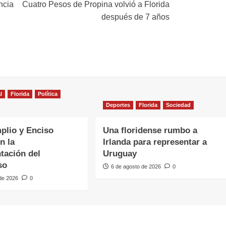
ncia
Cuatro Pesos de Propina volvió a Florida
después de 7 años
l
Florida
Política
Deportes
Florida
Sociedad
plio y Enciso
Una floridense rumbo a
n la
Irlanda para representar a
tación del
Uruguay
so
6 de agosto de 2026
0
 de 2026
0