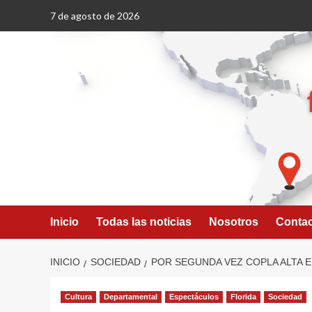
Saltar
7 de agosto de 2026
al
contenido
Inicio
Todas las noticias
Nosotros
Conta
INICIO
SOCIEDAD
POR SEGUNDA VEZ COPLA ALTA EN
Cultura
Departamental
Espectáculos
Florida
Sociedad