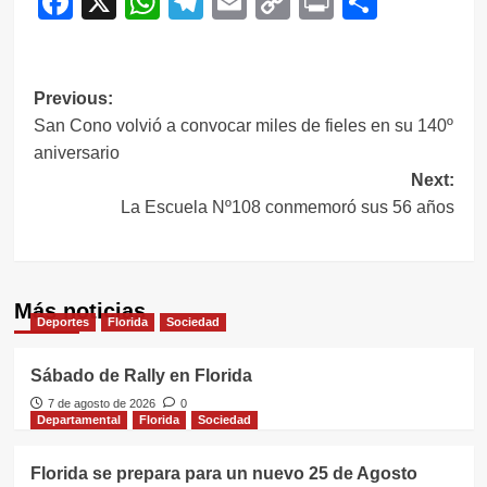
Facebook
X
WhatsApp
Telegram
Email
Copy
Print
Compar
Link
Navegación
Previous:
San Cono volvió a convocar miles de fieles en su 140º
de
aniversario
entradas
Next:
La Escuela Nº108 conmemoró sus 56 años
Más noticias
Deportes
Florida
Sociedad
Sábado de Rally en Florida
7 de agosto de 2026
0
Departamental
Florida
Sociedad
Florida se prepara para un nuevo 25 de Agosto