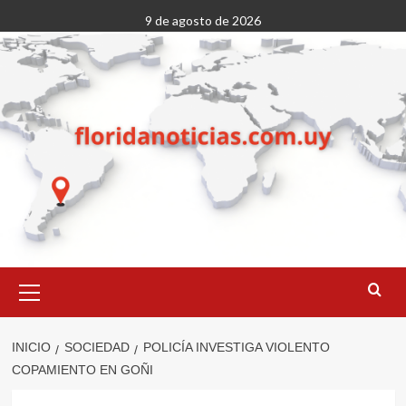
Saltar
9 de agosto de 2026
al
contenido
Menú
primario
INICIO
SOCIEDAD
POLICÍA INVESTIGA VIOLENTO
COPAMIENTO EN GOÑI