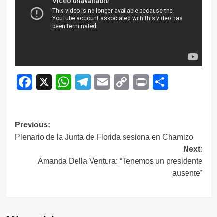
Facebook
X
WhatsApp
Telegram
Email
Copy
Print
Compar
Link
Navegación
Previous:
Plenario de la Junta de Florida sesiona en Chamizo
de
Next:
entradas
Amanda Della Ventura: “Tenemos un presidente
ausente”