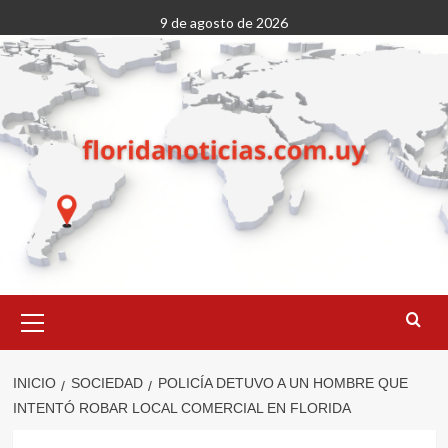
Saltar
9 de agosto de 2026
al
contenido
Menú
primario
INICIO
SOCIEDAD
POLICÍA DETUVO A UN HOMBRE QUE
INTENTÓ ROBAR LOCAL COMERCIAL EN FLORIDA