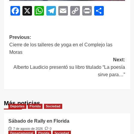
Facebook
X
WhatsApp
Telegram
Email
Copy
Print
Compar
Link
Navegación
Previous:
Cierre de los talleres de yoga en el Complejo las
de
Moras
entradas
Next:
Alberto Laudicio presentó su libro titulado “La poesía
sirve para…”
Más noticias
Deportes
Florida
Sociedad
Sábado de Rally en Florida
7 de agosto de 2026
0
Departamental
Florida
Sociedad