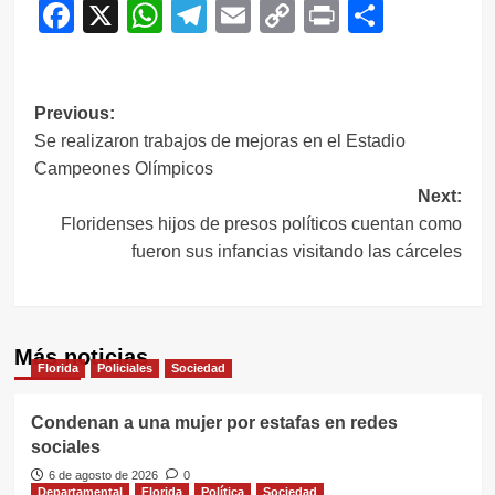
Facebook
X
WhatsApp
Telegram
Email
Copy
Print
Compar
Link
Navegación
Previous:
Se realizaron trabajos de mejoras en el Estadio
de
Campeones Olímpicos
entradas
Next:
Floridenses hijos de presos políticos cuentan como
fueron sus infancias visitando las cárceles
Más noticias
Florida
Policiales
Sociedad
Condenan a una mujer por estafas en redes
sociales
6 de agosto de 2026
0
Departamental
Florida
Política
Sociedad