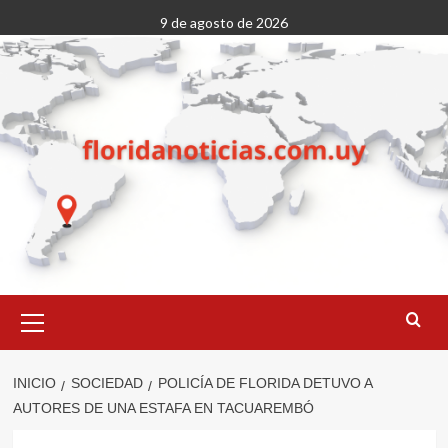
Saltar
9 de agosto de 2026
al
contenido
Menú
primario
INICIO
SOCIEDAD
POLICÍA DE FLORIDA DETUVO A
AUTORES DE UNA ESTAFA EN TACUAREMBÓ