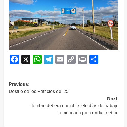
Facebook
X
WhatsApp
Telegram
Email
Copy
Print
Compar
Link
Navegación
Previous:
Desfile de los Patricios del 25
de
Next:
entradas
Hombre deberá cumplir siete días de trabajo
comunitario por conducir ebrio