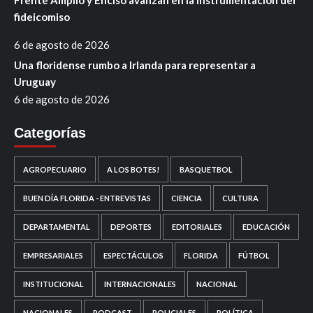
Frente Amplio y Enciso avanzan en la instrumentación del
fideicomiso
6 de agosto de 2026
Una floridense rumbo a Irlanda para representar a
Uruguay
6 de agosto de 2026
Categorías
AGROPECUARIO
A LOS BOTES!
BASQUETBOL
BUEN DÍA FLORIDA - ENTREVISTAS
CIENCIA
CULTURA
DEPARTAMENTAL
DEPORTES
EDITORIALES
EDUCACIÓN
EMPRESARIALES
ESPECTÁCULOS
FLORIDA
FÚTBOL
INSTITUCIONAL
INTERNACIONALES
NACIONAL
NACIONALES
PODCAST
POLICIALES
POLÍTICA