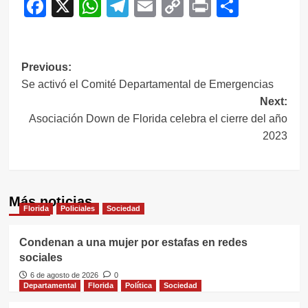
Facebook
X
WhatsApp
Telegram
Email
Copy
Print
Compar
Link
Navegación
Previous:
Se activó el Comité Departamental de Emergencias
de
Next:
entradas
Asociación Down de Florida celebra el cierre del año
2023
Más noticias
Florida
Policiales
Sociedad
Condenan a una mujer por estafas en redes
sociales
6 de agosto de 2026
0
Departamental
Florida
Política
Sociedad